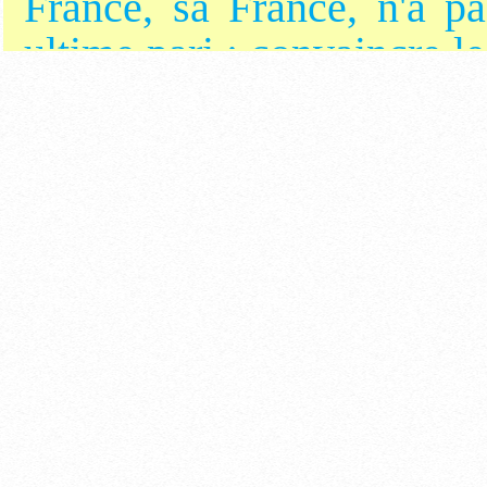
France, sa France, n'a pa
ultime pari : convaincre l
n'est ni terminée, ni per
donne tort. Mais peu à 
Angleterre, en France e
l'ombre, des lycéens révol
foi, leur audace, leur rage
semblait pourtant écrite d